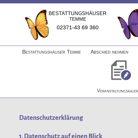
BESTATTUNGSHÄUSER
TEMME
02371-43 69 360
Navigation
Bestattungshäuser Temme
Abschied nehmen
überspringen
Veranstaltungskale
Datenschutz­erklärung
1. Datenschutz auf einen Blick