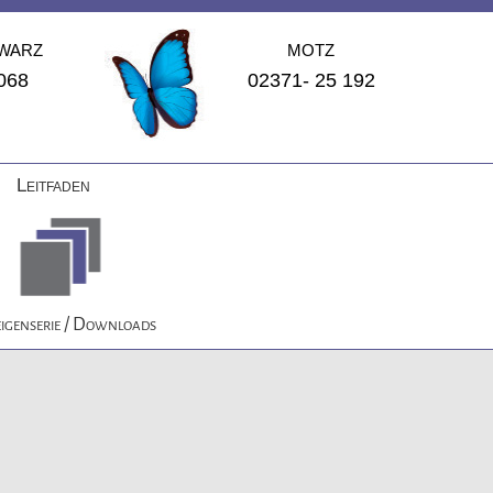
WARZ
MOTZ
068
02371- 25 192
Leitfaden
igenserie / Downloads